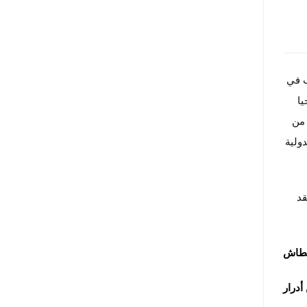
ب في
يا
 من
دولية
قد
بطاش
أدرار