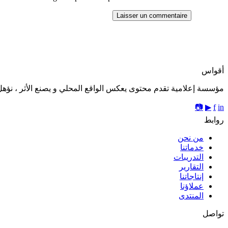
أقواس
مؤسسة إعلامية تقدم محتوى يعكس الواقع المحلي و يصنع الأثر ، نؤهل 
📷
▶
f
in
روابط
من نحن
خدماتنا
التدريبات
التقارير
إنتاجاتنا
عملاؤنا
المنتدى
تواصل