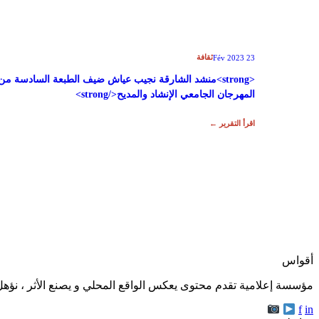
ثقافة
23 Fév 2023
<strong>منشد الشارقة نجيب عياش ضيف الطبعة السادسة من
المهرجان الجامعي الإنشاد والمديح</strong>
اقرأ التقرير ←
أقواس
مؤسسة إعلامية تقدم محتوى يعكس الواقع المحلي و يصنع الأثر ، نؤهل 
f
in