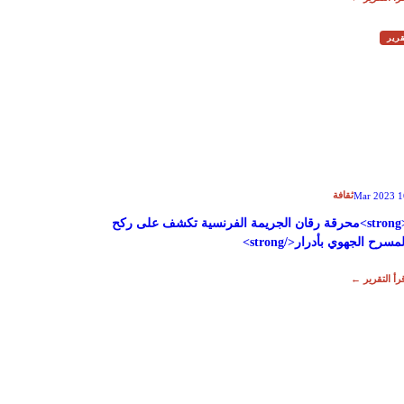
رير
ثقافة
16 Mar
<strong>محرقة رقان الجريمة الفرنسية تكشف على ركح
لمسرح الجهوي بأدرار</strong>
رأ التقرير ←