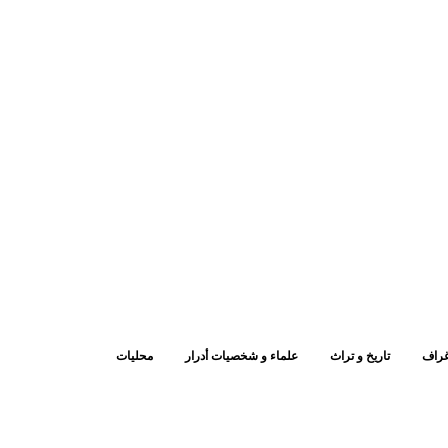
غراف
تاريخ و تراث
علماء و شخصيات أدرار
محليات