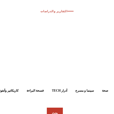
التقارير والدراسات
تقارير أقواس الإعلامية
تحليلات ودراسات معمّقة في المشهد الإعلامي والرقمي.
صحة
سينما و مسرح
أدرار TECH
فسحة البراءة
كاريكاتير وأنفو
بحث