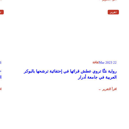
تقرير
تق
ثقافة
 2023
22 Mar 2023
رواية مَنَّا تروي عطش قرائها في إحتفائية ترشحها بالبوكر
العربية في جامعة أدرار
ا
اقرأ التقرير ←
اق