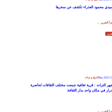
يدي محمود العذراء تكشف عن سحرها
رأ التقرير ←
رير
تاريخ و تراث
22 Mai
هر التراث : قرية ثقافية جمعت مختلف الثقافات لحاضرة
درار في مكان واحد بدار الثقافة
رأ التقرير ←