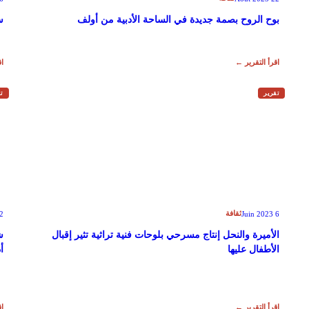
بوح الروح بصمة جديدة في الساحة الأدبية من أولف
س
اقرأ التقرير ←
اق
تقرير
تق
ثقافة
 2023
6 Juin 2023
الأميرة والنحل إنتاج مسرحي بلوحات فنية تراثية تثير إقبال
ش
الأطفال عليها
أ
اقرأ التقرير ←
اق