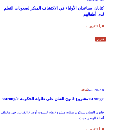
كتابان يساعدان الأولياء في الاكتشاف المبكر لصعوبات التعلم
لدى أطفالهم
اقرأ التقرير ←
تقرير
ثقافة
8 Juin 2023
<strong>مشروع قانون الفنان على طاولة الحكومة </strong>
قانون الفنان سيكون بمثابة مشروع هام لتسوية أوضاع الفنانين في مختلف
أنحاء الوطن حيث…
اقرأ التقرير ←