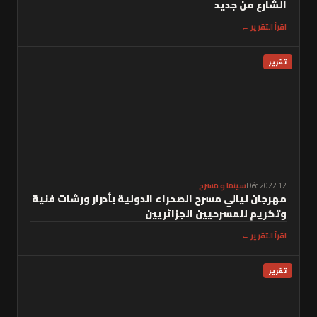
الشارع من جديد
اقرأ التقرير ←
تقرير
12 Déc 2022
سينما و مسرح
مهرجان ليالي مسرح الصحراء الدولية بأدرار ورشات فنية
وتكريم للمسرحيين الجزائريين
اقرأ التقرير ←
تقرير