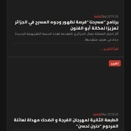
26 Sep 2019
ثقافة
برنامج "مسرحنا "فرصة لظهور وجوه المسرح في الجزائر
تعزيزا لمكانة أبو الفنون
أثار اختيار الممثلة نضال الجزائري كمقدمة لهذه الحصة التلفزيونية الجديدة
جدلا في طرف منتقديها…
اقرأ التقرير ←
تقرير
20 Mar 2018
ثقافة
الطبعة الثانية لمهرجان الفرجة و الضحك مهداة لعائلة
المرحوم "حنين لحسن"