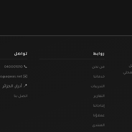
روابط
تواصل
ل
من نحن
📞 040001010
محلي.
خدماتنا
✉️ info@aqwas.net
📍 أدرار، الجزائر
التدريبات
التقارير
اتصل بنا
إنتاجاتنا
عملاؤنا
المنتدى