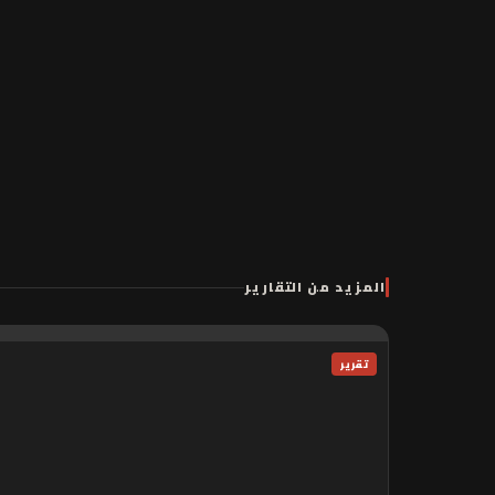
28 avril 2024
المهرجان الوطني الثقافي للأهليل ف
اقرأ التقرير كاملاً ←
المزيد من التقارير
تقرير