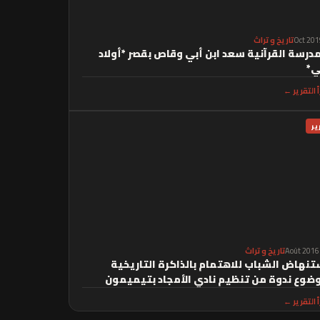
تاريخ و تراث
مدرسة القرآنية سعد ابن أبي وقاص بقصر *أولاد
ي*
أ التقرير ←
ير
تاريخ و تراث
تنهاض الشباب للاهتمام بالذاكرة التاريخية
ضوع ندوة من تنظيم نادي الأمجاد بتيميمون
أ التقرير ←