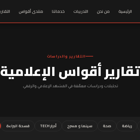
الرئيسية
من نحن
التدريبات
خدماتنا
منتدى أقواس
التقاري
التقارير والدراسات
تقارير أقواس الإعلامية
تحليلات ودراسات معمّقة في المشهد الإعلامي والرقمي.
رياضة
صحة
سينما و مسرح
أدرار TECH
فسحة البراءة