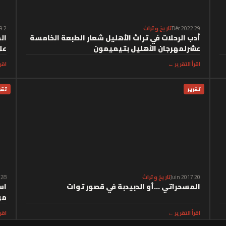
29 Déc 2022
تاريخ و تراث
2 Oct 2019
أدب الرحلات في تراث الأهليل شعار الطبعة الخامسة
ال
عشرلمهرجان الأهليل بتيميمون
عل
اقرأ التقرير ←
اقر
تقرير
تقر
20 Juin 2017
تاريخ و تراث
28 Août 2016
المسحراتي ...أو الدبيدبة في قصور توات
اس
مو
اقرأ التقرير ←
اقر