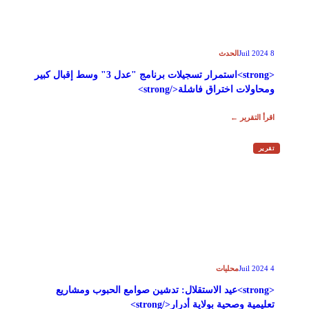
الحدث
8 Juil 2024
<strong>استمرار تسجيلات برنامج "عدل 3" وسط إقبال كبير
ومحاولات اختراق فاشلة</strong>
اقرأ التقرير ←
تقرير
محليات
4 Juil 2024
<strong>عيد الاستقلال: تدشين صوامع الحبوب ومشاريع
تعليمية وصحية بولاية أدرار</strong>