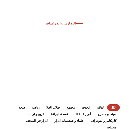
التقارير والدراسات
تقارير أقواس الإعلامية
تحليلات ودراسات معمّقة في المشهد الإعلامي والرقمي.
الكل
ثقافة
الحدث
مجتمع
طلاب العلا
رياضة
صحة
سينما و مسرح
أدرار TECH
فسحة البراءة
تاريخ و تراث
كاريكاتير وأنفوغراف
علماء و شخصيات أدرار
أدرار في الصحف
محليات