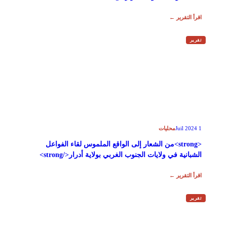
اقرأ التقرير ←
تقرير
محليات
1 Juil 2024
<strong>من الشعار إلى الواقع الملموس لقاء الفواعل
الشبانية في ولايات الجنوب الغربي بولاية أدرار</strong>
اقرأ التقرير ←
تقرير