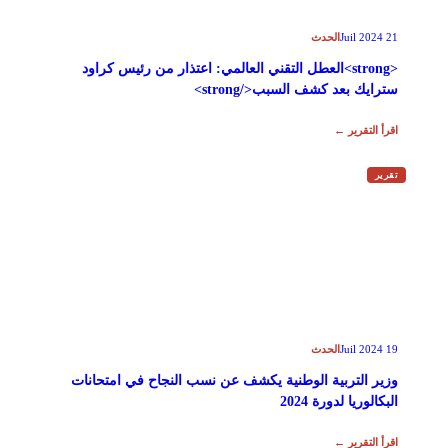
الحدث
21 Juil 2024
<strong>العطل التقني العالمي: اعتذار من رئيس كراود
سترايك بعد كشف السبب</strong>
اقرأ التقرير ←
تقرير
الحدث
19 Juil 2024
وزير التربية الوطنية يكشف عن نسب النجاح في امتحانات
البكالوريا لدورة 2024
اقرأ التقرير ←