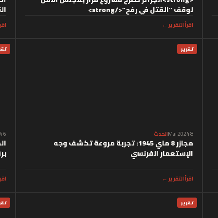
لوقف "القتل في رفح"</strong>
ال
اقرأ التقرير ←
اقر
تقرير
تقر
8 Mai 2024
الحدث
6 Mai 2024
مجازر 8 ماي 1945: تجربة مروعة تكشف وجه
ال
الإستعمار الفرنسي
بر
اقرأ التقرير ←
اقر
تقرير
تقر