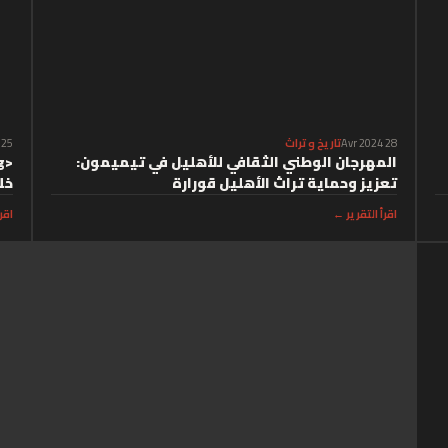
28 Avr 2024
تاريخ و تراث
25 Avr 2024
المهرجان الوطني الثقافي للأهليل في تيميمون:
تعزيز وحماية تراث الأهليل قورارة
خلال 026
اقرأ التقرير ←
اقر