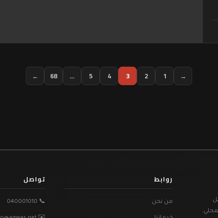
←
68
…
5
4
3
2
1
→
روابط
تواصل
ل
من نحن
📞 040001010
محلي.