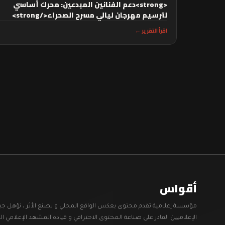
<strong>دعم الفنانين المبدعين: محرك أساسي
لترسيم مهرجان ليالي مسرح الصحراء</strong>
اقرأ التقرير ←
أقواس
مؤسسة إعلامية تقدم محتوى يعكس الواقع المحلي و يصنع الأثر ، نؤهل جي
الإعلاميين القادر على صناعة المحتوى الاحترافي و قيادة المشهد الإعلامي ال