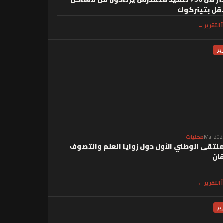
نقل بتينركوك
أ التقرير ←
ير
محليات
ملتقى الوطني الأول حول زوايا العلم والتصوف
قان
أ التقرير ←
ير