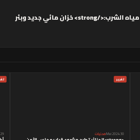
<strong>تحسينٌ ملموسٌ في توزيع مياه الشرب:</strong> خزان مائي جديد وبئر
تقرير
تقر
30 Mai 2024
محليات
29 Mai 2024
<strong>الجزائر تطرح مشروع قرار بمجلس الأمن