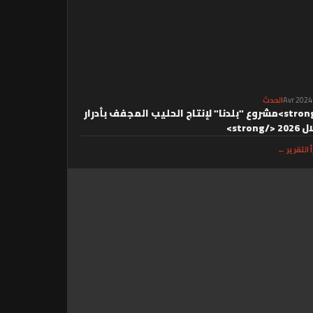
الحدث
<strong>مشروع "بلدنا" لإنتاج الحليب المجفف بأدرار
2 </strong>
أ التقرير ←