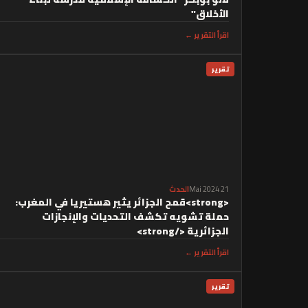
الأخلاق"
اقرأ التقرير ←
تقرير
21 Mai 2024
الحدث
<strong>قمح الجزائر يثير هستيريا في المغرب:
حملة تشويه تكشف التحديات والإنجازات
الجزائرية </strong>
اقرأ التقرير ←
تقرير